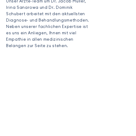
Unser Ärzte-Team um Dr. Jacob Müller,
Irina Sanarowa und Dr. Dominik
Schubert arbeitet mit den aktuellsten
Diagnose- und Behandlungsmethoden.
Neben unserer fachlichen Expertise ist
es uns ein Anliegen, Ihnen mit viel
Empathie in allen medizinischen
Belangen zur Seite zu stehen.
ERFAHREN SIE MEHR
WIE KÖNNEN WIR IHNEN
HELFEN?
Ob Rezeptbestellung, Impftermin oder
Fragen zur Gesundheitsvorsorge – wir
stehen Ihnen gerne Rede und Antwort.
Hier können Sie sich unabhängig von