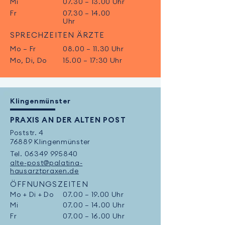
Mi
07.30 – 13.00 Uhr
Fr
07.30 – 14.00
Uhr
SPRECHZEITEN ÄRZTE
Mo – Fr
08.00 – 11.30 Uhr
Mo, Di, Do
15.00 – 17:30 Uhr
Klingenmünster
PRAXIS AN DER ALTEN POST
Poststr. 4
76889 Klingenmünster
Tel.
06349 995840
alte-post@palatina-
hausarztpraxen.de
ÖFFNUNGSZEITEN
Mo + Di + Do
07.00 – 19.00 Uhr
Mi
07.00 – 14.00 Uhr
Fr
07.00 – 16.00 Uhr