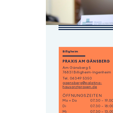
Billigheim
PRAXIS AM GÄNSBERG
Am Gänsberg 5
76831 Billigheim-Ingenheim
Tel. 06349 5350
gaensberg@palatina-
hausarztpraxen.de
ÖFFNUNGSZEITEN
Mo + Do
07.30 – 19.0
Di
07.30 – 18:0
Mi
07.30 – 13.0