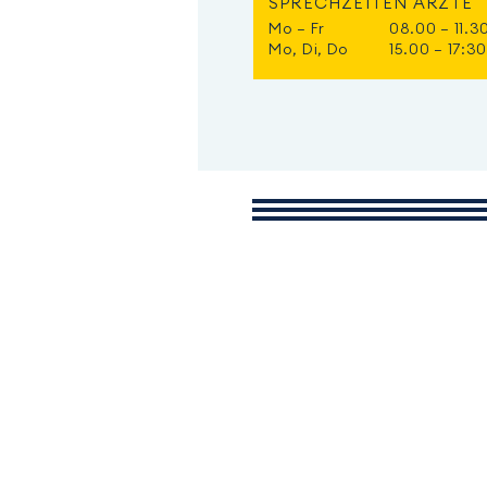
SPRECHZEITEN ÄRZTE
Mo – Fr
08.00 – 11.3
Mo, Di, Do
15.00 – 17:3
NOTFALL-NUMMERN
Rettungsdienst, Notarzt
Tel.
112
Ärztlicher Bereitschaftsdienst
Tel.
116 117
Giftnotruf
Tel.
06131 19240