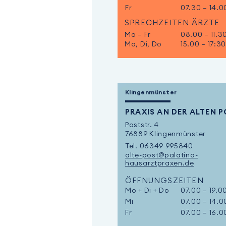
Fr
07.30 – 14.0
SPRECHZEITEN ÄRZTE
Mo – Fr
08.00 – 11.3
Mo, Di, Do
15.00 – 17:3
Klingenmünster
PRAXIS AN DER ALTEN 
Poststr. 4
76889 Klingenmünster
Tel. 06349 995840
alte-post@palatina-
hausarztpraxen.de
ÖFFNUNGSZEITEN
Mo + Di + Do
07.00 – 19.0
Mi
07.00 – 14.0
Fr
07.00 – 16.0