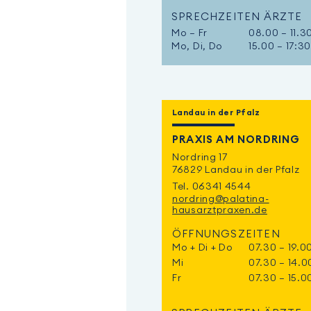
SPRECHZEITEN ÄRZTE
Mo – Fr
08.00 – 11.3
Mo, Di, Do
15.00 – 17:3
Landau in der Pfalz
PRAXIS AM NORDRING
Nordring 17
76829 Landau in der Pfalz
Tel. 06341 4544
nordring@palatina-
hausarztpraxen.de
ÖFFNUNGSZEITEN
Mo + Di + Do
07.30 – 19.0
Mi
07.30 – 14.0
Fr
07.30 – 15.0