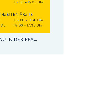
07.30 – 15.00 Uhr
CHZEITEN ÄRZTE
08.00 – 11.30 Uhr
r
, Do
15.00 – 17:30 Uhr
LANDAU IN DER PFALZ
PRAXIS AN DER ALTEN POST
Poststraße 4
76889 Klingenmünster
Tel.
06349 99584 0
Fax
06349 99584 99
alte-post@palatina-
hausarztpraxen.de