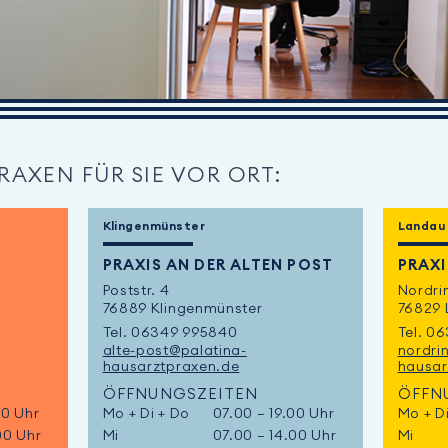
AXEN FÜR SIE VOR ORT:
Klingenmünster
Landau 
PRAXIS AN DER ALTEN POST
PRAX
Poststr. 4
Nordri
m
76889 Klingenmünster
76829 
Tel. 06349 995840
Tel. 0
alte-post@palatina-
nordri
hausarztpraxen.de
hausar
ÖFFNUNGSZEITEN
ÖFFN
00 Uhr
Mo + Di + Do
07.00 – 19.00 Uhr
Mo + D
00 Uhr
Mi
07.00 – 14.00 Uhr
Mi