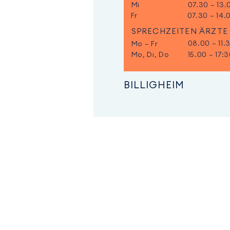
Mi
07.30 – 13.
Fr
07.30 – 14.
SPRECHZEITEN ÄRZTE
08.00 – 11.
Mo – Fr
Mo, Di, Do
15.00 – 17:
BILLIGHEIM
NOTFALL-NUMMERN
Rettungsdienst, Notarzt
Tel.
112
Ärztlicher Bereitschaftsdienst
Tel.
116 117
Giftnotruf
Tel.
06131 19240