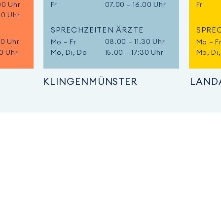
00 Uhr
Fr
07.00 – 16.00 Uhr
Fr
00 Uhr
SPRECHZEITEN ÄRZTE
SPRE
30 Uhr
08.00 – 11.30 Uhr
Mo – Fr
Mo – F
30 Uhr
Mo, Di, Do
15.00 – 17:30 Uhr
Mo, Di
KLINGENMÜNSTER
PRAXIS AM GÄNSBERG
PRAXIS AM NORDRING
Am Gänsberg 5
Nordring 17
76831 Billigheim-Ingenheim
76829 Landau in der Pfalz
Tel.
06349 5350
Tel.
06341 4544
Fax
06349 6875
Fax
06341 4146
gaensberg@palatina-
nordring@palatina-
hausarztpraxen.de
hausarztpraxen.de