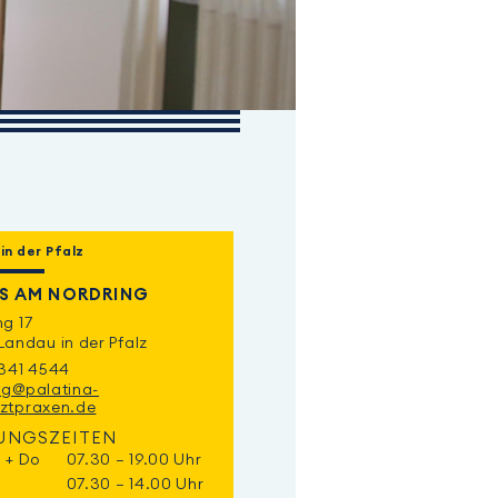
in der Pfalz
IS AM NORDRING
ng 17
Landau in der Pfalz
6341 4544
ng@palatina-
ztpraxen.de
UNGSZEITEN
i + Do
07.30 – 19.00 Uhr
07.30 – 14.00 Uhr