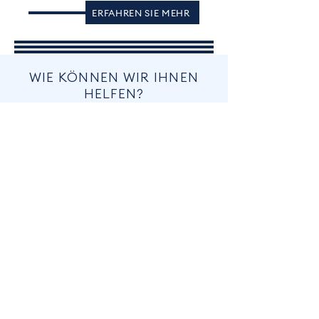
ERFAHREN SIE MEHR
WIE KÖNNEN WIR IHNEN
HELFEN?
Ob Rezeptbestellung, Impftermin oder
Fragen zur Gesundheitsvorsorge – wir
stehen Ihnen gerne Rede und Antwort.
Hier können Sie sich unabhängig von
den Sprechzeiten der Praxis am Ostpark
über häufig gestellte Fragen (FAQ –
Frequently Asked Questions)
informieren.
ZU DEN FAQ
NOTFALL-NUMMERN