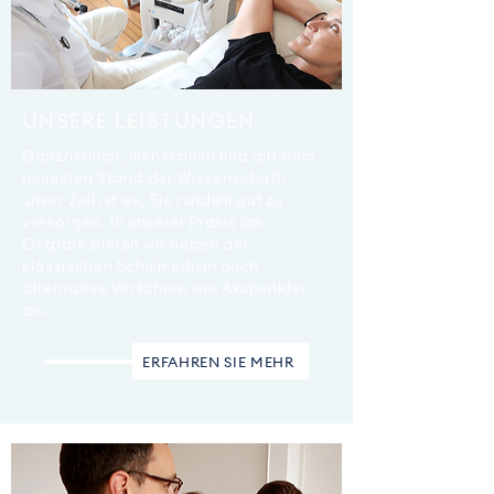
UNSERE LEISTUNGEN
Ganzheitlich, menschlich und auf dem
neuesten Stand der Wissenschaft:
unser Ziel ist es, Sie rundum gut zu
versorgen. In unserer Praxis am
Ostpark bieten wir neben der
klassischen Schulmedizin auch
alternative Verfahren wie Akupunktur
an.
ERFAHREN SIE MEHR