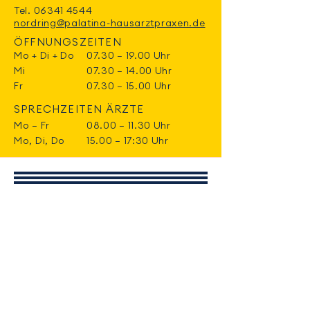
Tel.
06341 4544
nordring@palatina-hausarztpraxen.de
ÖFFNUNGSZEITEN
Mo + Di + Do
07.30 – 19.00 Uhr
Mi
07.30 – 14.00 Uhr
Fr
07.30 – 15.00 Uhr
SPRECHZEITEN ÄRZTE
Mo – Fr
08.00 – 11.30 Uhr
Mo, Di, Do
15.00 – 17:30 Uhr
NOTFALL-NUMMERN
Rettungsdienst, Notarzt
Tel.
112
Ärztlicher Bereitschaftsdienst
Tel.
116 117
Giftnotruf